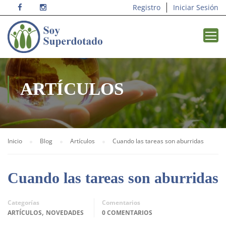
Registro
Iniciar Sesión
ARTÍCULOS
Inicio
Blog
Artículos
Cuando las tareas son aburridas
Cuando las tareas son aburridas
Categorías
Comentarios
,
ARTÍCULOS
NOVEDADES
0 COMENTARIOS